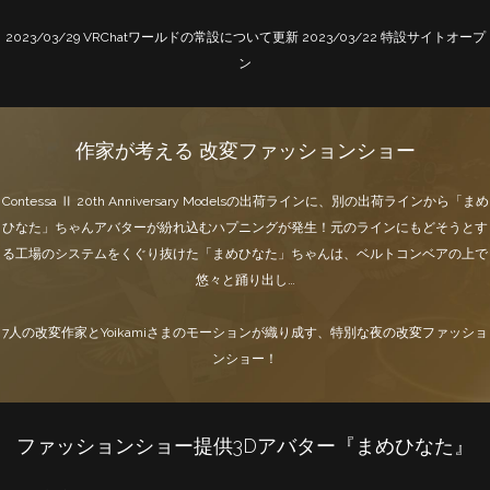
2023/03/29 VRChatワールドの常設について更新
2023/03/22 特設サイトオープ
ン
作家が考える
改変ファッションショー
Contessa Ⅱ 20th Anniversary Modelsの出荷ラインに、別の出荷ラインから「まめ
ひなた」ちゃんアバターが紛れ込むハプニングが発生！元のラインにもどそうとす
る工場のシステムをくぐり抜けた「まめひなた」ちゃんは、ベルトコンベアの上で
悠々と踊り出し…
7人の改変作家とYoikamiさまのモーションが織り成す、特別な夜の改変ファッショ
ンショー！
ファッションショー提供3Dアバター『まめひなた』